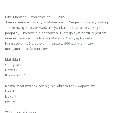
Bike Maraton - Myślenice 22-08-2015
Tym razem walczyliśmy w Myślenicach. Nie jest to łatwy wyścig
, dużo luźnych przeszkadzających kamieni, strome zjazdy i
podjazdy - kondycja nieodzowna. Dlatego tym bardziej jestem
dumna z naszej młodzieży ( Matyldy, Gabrysi, Paweła i
Krzysztofa) która zajęła I miejsce z 900 punktami czyli
maksymalną ilość punktów
Matylda I
Gabrysia I
Paweł I
Krzysztof IV
Nasza ?starszyzna? też się nie obijała i tak wojownicze
kobitki:
Lidka II
Ewa V
?Chłopaki starsze?