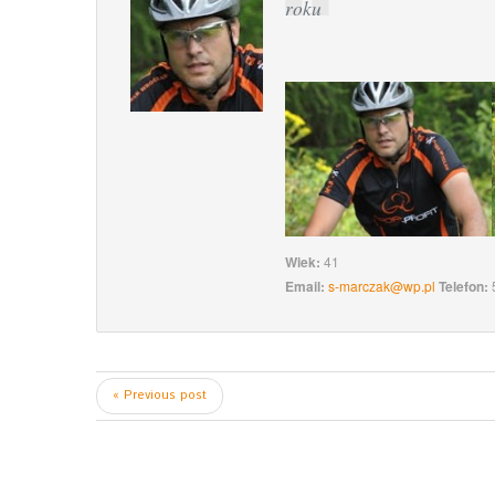
roku
Wiek:
41
Email:
s-marczak@wp.pl
Telefon:
« Previous post