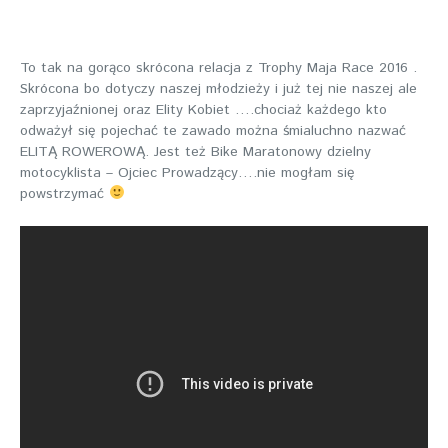
To tak na gorąco skrócona relacja z Trophy Maja Race 2016 .
Skrócona bo dotyczy naszej młodzieży i już tej nie naszej ale
zaprzyjaźnionej oraz Elity Kobiet ….chociaż każdego kto
odważył się pojechać te zawado można śmialuchno nazwać
ELITĄ ROWEROWĄ. Jest też Bike Maratonowy dzielny
motocyklista – Ojciec Prowadzący….nie mogłam się
powstrzymać